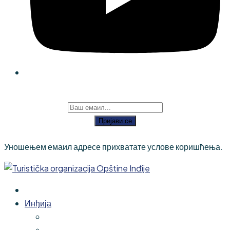
Пријави се
Уношењем емаил адресе прихватате услове коришћења.
Инђија