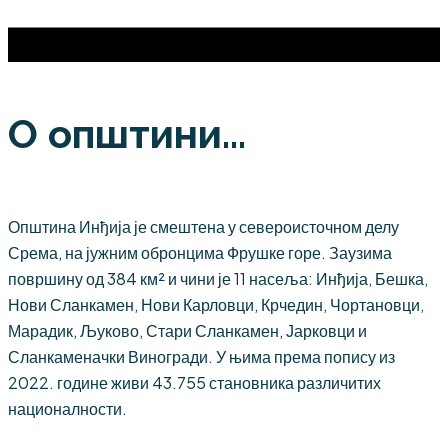
О општини...
Општина Инђија је смештена у североисточном делу
Срема, на јужним обронцима Фрушке горе. Заузима
површину од 384 км² и чини је 11 насеља: Инђија, Бешка,
Нови Сланкамен, Нови Карловци, Крчедин, Чортановци,
Марадик, Љуково, Стари Сланкамен, Јарковци и
Сланкаменачки Виногради. У њима према попису из
2022. године живи 43.755 становника различитих
националности.