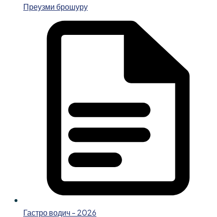
Преузми брошуру
Гастро водич - 2026