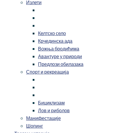
Излети
Келтско село
Крчединска ада
Вожња бродићима
Авантуре у природи
Предлози обилазака
Спорт и рекреација
Бициклизам
Лов и риболов
Манифестације
Шопинг