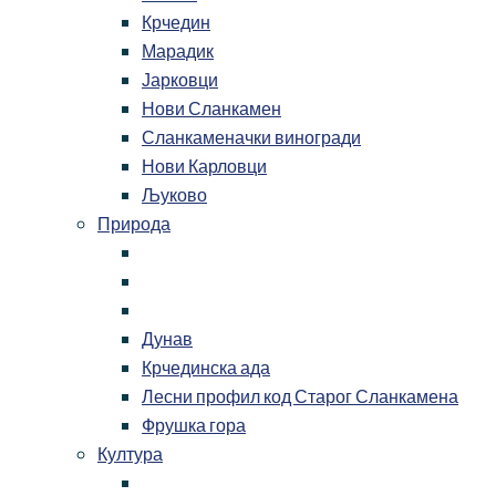
Крчедин
Марадик
Јарковци
Нови Сланкамен
Сланкаменачки виногради
Нови Карловци
Љуково
Природа
Дунав
Крчединска ада
Лесни профил код Старог Сланкамена
Фрушка гора
Култура