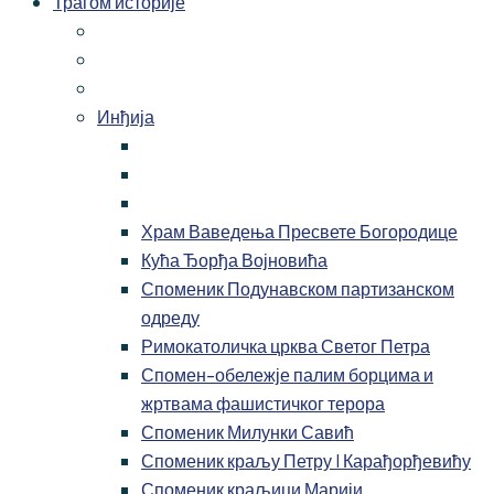
Трагом историје
Инђија
Храм Ваведења Пресвете Богородице
Кућа Ђорђа Војновића
Споменик Подунавском партизанском
одреду
Римокатоличка црква Светог Петра
Спомен-обележје палим борцима и
жртвама фашистичког терора
Споменик Милунки Савић
Споменик краљу Петру I Карађорђевићу
Споменик краљици Марији