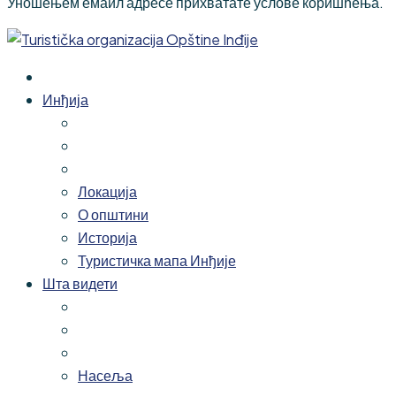
Уношењем емаил адресе прихватате услове коришћења.
Инђија
Локација
О општини
Историја
Туристичка мапа Инђије
Шта видети
Насеља