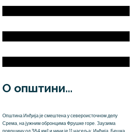
О општини...
Општина Инђија је смештена у североисточном делу
Срема, на јужним обронцима Фрушке горе. Заузима
површину од 384 км² и чини је 11 насеља: Инђија, Бешка,