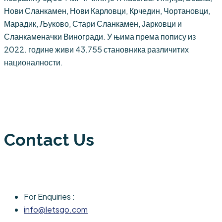
Нови Сланкамен, Нови Карловци, Крчедин, Чортановци,
Марадик, Љуково, Стари Сланкамен, Јарковци и
Сланкаменачки Виногради. У њима према попису из
2022. године живи 43.755 становника различитих
националности.
Contact Us
For Enquiries :
info@letsgo.com