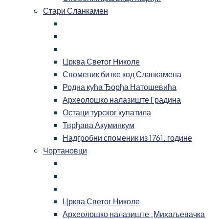
Стари Сланкамен
Црква Светог Николе
Споменик битке код Сланкамена
Родна кућа Ђорђа Натошевића
Археолошко налазиште Градина
Остаци турског купатила
Тврђава Акуминкум
Надгробни споменик из 1761. године
Чортановци
Црква Светог Николе
Археолошко налазиште „Михаљевачка