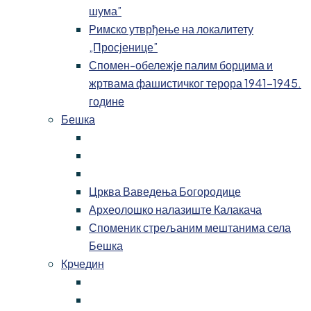
шума”
Римско утврђење на локалитету
„Просјенице”
Спомен-обележје палим борцима и
жртвама фашистичког терора 1941-1945.
године
Бешка
Црква Ваведења Богородице
Археолошко налазиште Калакача
Споменик стрељаним мештанима села
Бешка
Крчедин