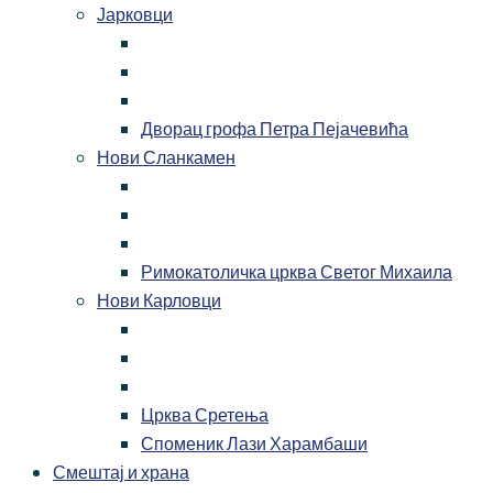
Јарковци
Дворац грофа Петра Пејачевића
Нови Сланкамен
Римокатоличка црква Светог Михаила
Нови Карловци
Црква Сретења
Споменик Лази Харамбаши
Смештај и храна