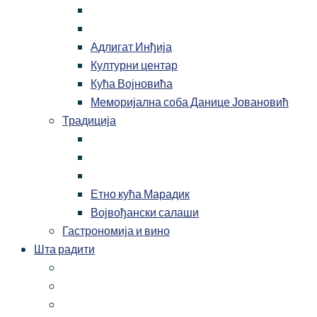
Адлигат Инђија
Културни центар
Кућа Војновића
Меморијална соба Данице Јовановић
Традиција
Етно кућа Марадик
Војвођански салаши
Гастрономија и вино
Шта радити