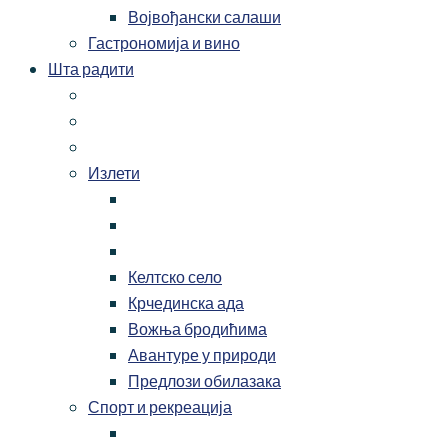
Војвођански салаши
Гастрономија и вино
Шта радити
Излети
Келтско село
Крчединска ада
Вожња бродићима
Авантуре у природи
Предлози обилазака
Спорт и рекреација