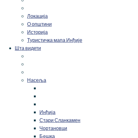
Локација
О општини
Историја
Туристичка мапа Инђије
Шта видети
Насеља
Инђија
Стари Сланкамен
Чортановци
Бeшка