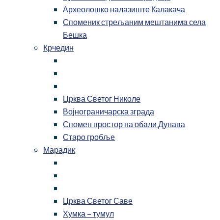
Археолошко налазиште Калакача
Споменик стрељаним мештанима села
Бешка
Крчедин
Црква Светог Николе
Војнограничарска зграда
Спомен простор на обали Дунава
Старо гробље
Марадик
Црква Светог Саве
Хумка – тумул