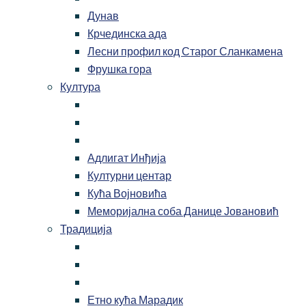
Дунав
Крчединска ада
Лесни профил код Старог Сланкамена
Фрушка гора
Култура
Адлигат Инђија
Културни центар
Кућа Војновића
Меморијална соба Данице Јовановић
Традиција
Етно кућа Марадик