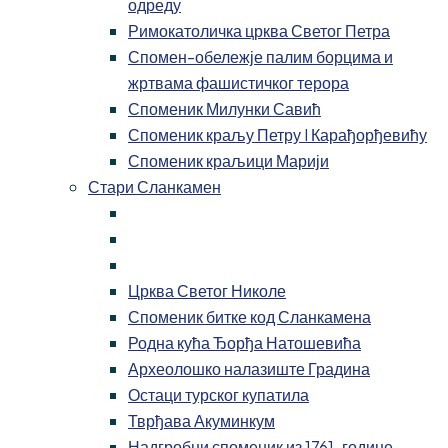
одреду
Римокатоличка црква Светог Петра
Спомен-обележје палим борцима и
жртвама фашистичког терора
Споменик Милунки Савић
Споменик краљу Петру I Карађорђевићу
Споменик краљици Марији
Стари Сланкамен
Црква Светог Николе
Споменик битке код Сланкамена
Родна кућа Ђорђа Натошевића
Археолошко налазиште Градина
Остаци турског купатила
Тврђава Акуминкум
Надгробни споменик из 1761. године