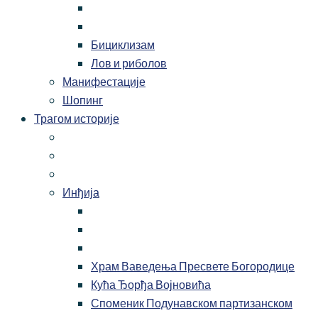
Бициклизам
Лов и риболов
Манифестације
Шопинг
Трагом историје
Инђија
Храм Ваведења Пресвете Богородице
Кућа Ђорђа Војновића
Споменик Подунавском партизанском