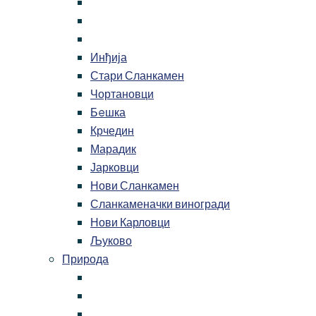
Инђија
Стари Сланкамен
Чортановци
Бeшка
Крчедин
Марадик
Јарковци
Нови Сланкамен
Сланкаменачки виногради
Нови Карловци
Љуково
Природа