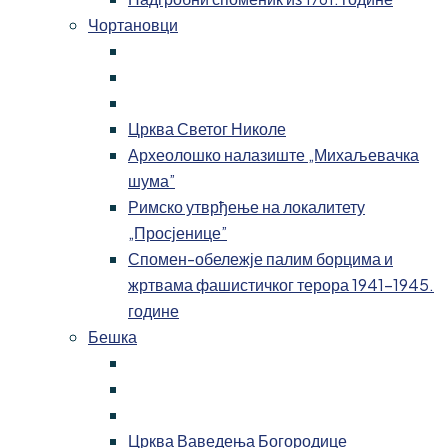
Чортановци
Црква Светог Николе
Археолошко налазиште „Михаљевачка
шума”
Римско утврђење на локалитету
„Просјенице”
Спомен-обележје палим борцима и
жртвама фашистичког терора 1941-1945.
године
Бешка
Црква Ваведења Богородице