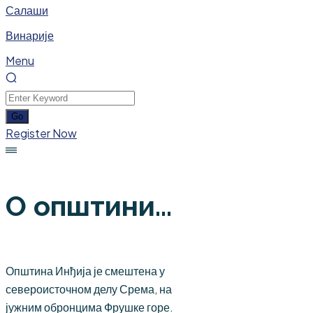
Салаши
Винарије
Menu
Register Now
О општини...
Општина Инђија је смештена у
североисточном делу Срема, на
јужним обронцима Фрушке горе.