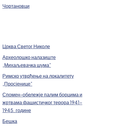
Чортановци
Црква Светог Николе
Археолошко налазиште
„Михаљевачка шума”
Римско утврђење на локалитету
„Просјенице”
Спомен-обележје палим борцима и
жртвама фашистичког терора 1941-
1945. године
Бешка