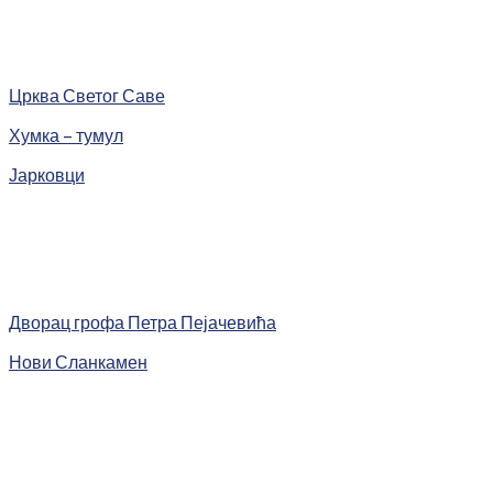
Црква Светог Саве
Хумка – тумул
Јарковци
Дворац грофа Петра Пејачевића
Нови Сланкамен