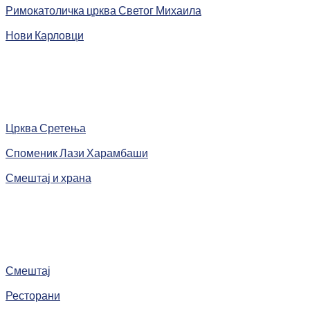
Римокатоличка црква Светог Михаила
Нови Карловци
Црква Сретења
Споменик Лази Харамбаши
Смештај и храна
Смештај
Ресторани