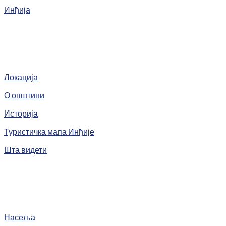
Инђија
Локација
О општини
Историја
Туристичка мапа Инђије
Шта видети
Насеља