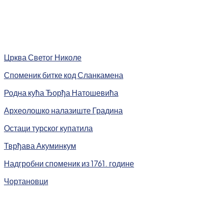
Црква Светог Николе
Споменик битке код Сланкамена
Родна кућа Ђорђа Натошевића
Археолошко налазиште Градина
Остаци турског купатила
Тврђава Акуминкум
Надгробни споменик из 1761. године
Чортановци