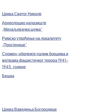
Црква Светог Николе
Археолошко налазиште
„Михаљевачка шума”
Римско утврђење на локалитету
„Просјенице”
Спомен-обележје палим борцима и
жртвама фашистичког терора 1941-
1945. године
Бешка
Црква Ваведења Богородице