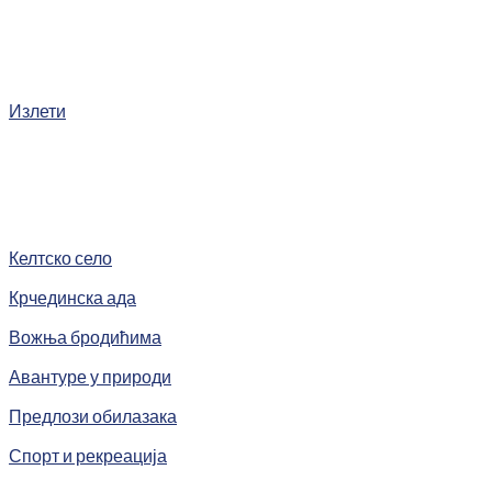
Излети
Келтско село
Крчединска ада
Вожња бродићима
Авантуре у природи
Предлози обилазака
Спорт и рекреација