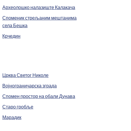
Археолошко налазиште Калакача
Споменик стрељаним мештанима
села Бешка
Крчедин
Црква Светог Николе
Војнограничарска зграда
Спомен простор на обали Дунава
Старо гробље
Марадик