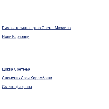
Римокатоличка црква Светог Михаила
Нови Карловци
Црква Сретења
Споменик Лази Харамбаши
Смештај и храна