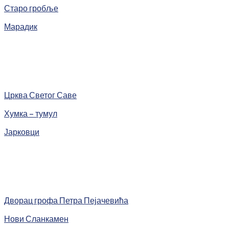
Старо гробље
Марадик
Црква Светог Саве
Хумка – тумул
Јарковци
Дворац грофа Петра Пејачевића
Нови Сланкамен