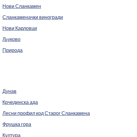
Нови Сланкамен
Сланкаменачки виногради
Нови Карловци
Љуково
Природа
Дунав
Крчединска ада
Лесни профил код Старог Сланкамена
Фрушка гора
Култура