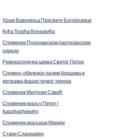
Храм Ваведења Пресвете Богородице
Кућа Ђорђа Војновића
Споменик Подунавском партизанском
одреду
Римокатоличка црква Светог Петра
Спомен-обележје палим борцима и
жртвама фашистичког терора
Споменик Милунки Савић
Споменик краљу Петру I
Карађорђевићу
Споменик краљици Марији
Стари Сланкамен