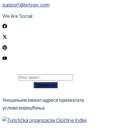
support@letsgo.com
We Are Social :
Пријави се
Уношењем емаил адресе прихватате
услове коришћења.