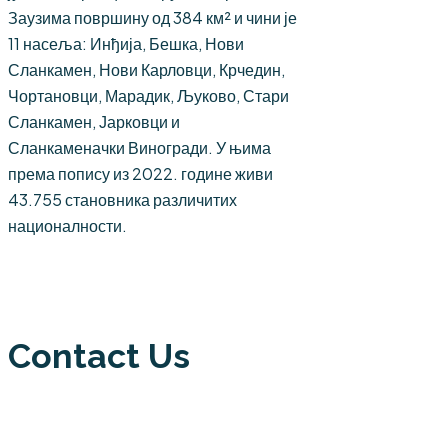
Заузима површину од 384 км² и чини је
11 насеља: Инђија, Бешка, Нови
Сланкамен, Нови Карловци, Крчедин,
Чортановци, Марадик, Љуково, Стари
Сланкамен, Јарковци и
Сланкаменачки Виногради. У њима
према попису из 2022. године живи
43.755 становника различитих
националности.
Contact Us