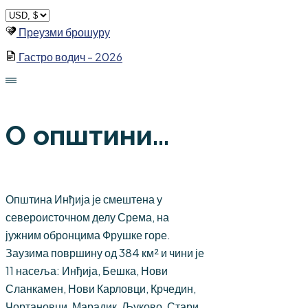
Skip
to
Преузми брошуру
content
Гастро водич - 2026
О општини...
Општина Инђија је смештена у
североисточном делу Срема, на
јужним обронцима Фрушке горе.
Заузима површину од 384 км² и чини је
11 насеља: Инђија, Бешка, Нови
Сланкамен, Нови Карловци, Крчедин,
Чортановци, Марадик, Љуково, Стари