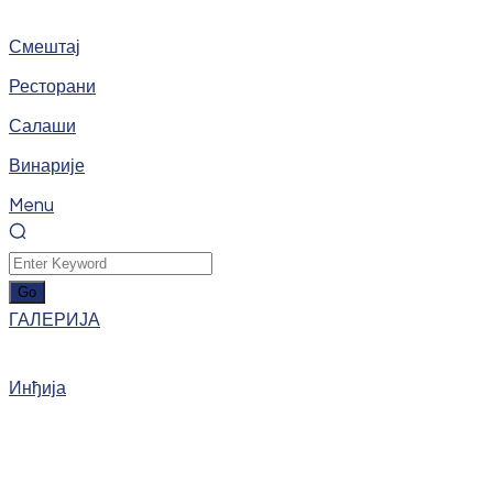
Смештај
Ресторани
Салаши
Винарије
Menu
ГАЛЕРИЈА
Инђија