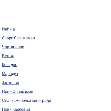
Инђија
Стари Сланкамен
Чортановци
Бeшка
Крчедин
Марадик
Јарковци
Нови Сланкамен
Сланкаменачки виногради
Нови Карловци