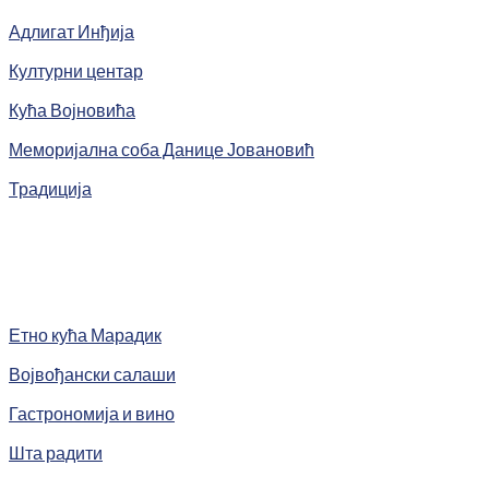
Адлигат Инђија
Културни центар
Кућа Војновића
Меморијална соба Данице Јовановић
Традиција
Етно кућа Марадик
Војвођански салаши
Гастрономија и вино
Шта радити