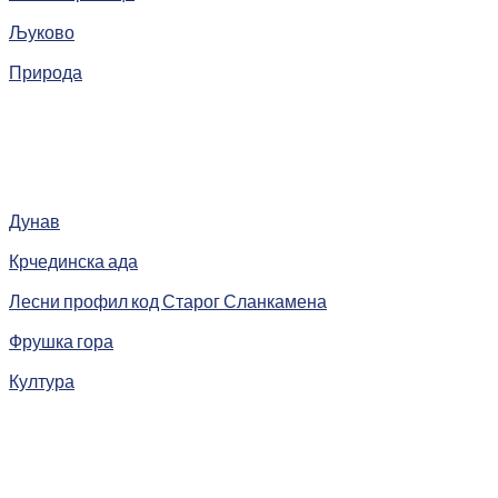
Љуково
Природа
Дунав
Крчединска ада
Лесни профил код Старог Сланкамена
Фрушка гора
Култура