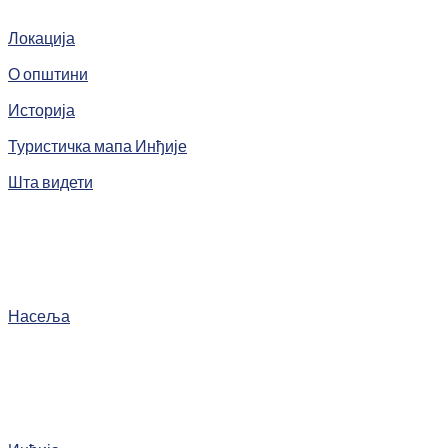
Локација
О општини
Историја
Туристичка мапа Инђије
Шта видети
Насеља