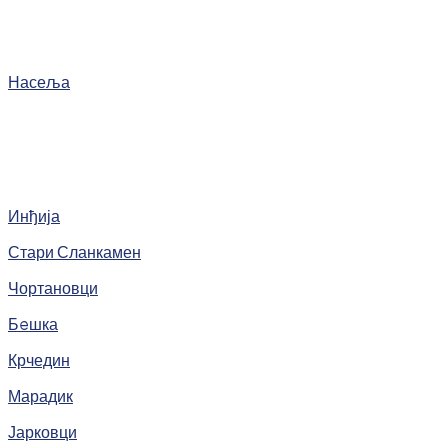
Насеља
Инђија
Стари Сланкамен
Чортановци
Бeшка
Крчедин
Марадик
Јарковци