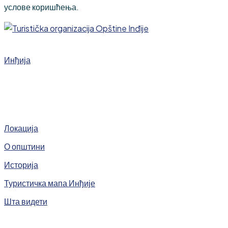
услове коришћења.
Инђија
Локација
О општини
Историја
Туристичка мапа Инђије
Шта видети