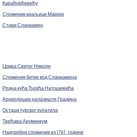
Карађорђевићу
Споменик краљици Марији
Стари Сланкамен
Црква Светог Николе
Споменик битке код Сланкамена
Родна кућа Ђорђа Натошевића
Археолошко налазиште Градина
Остаци турског купатила
Тврђава Акуминкум
Надгробни споменик из 1761. године