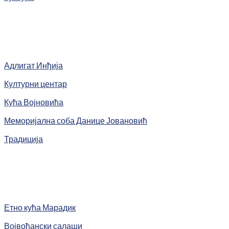
Адлигат Инђија
Културни центар
Кућа Војновића
Меморијална соба Данице Јовановић
Традиција
Етно кућа Марадик
Војвођански салаши