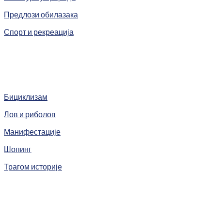
Предлози обилазака
Спорт и рекреација
Бициклизам
Лов и риболов
Манифестације
Шопинг
Трагом историје