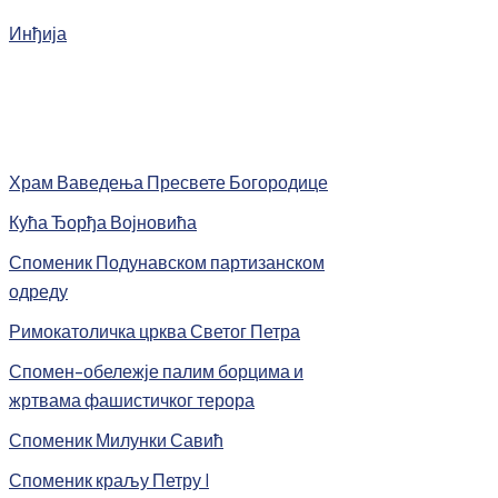
Инђија
Храм Ваведења Пресвете Богородице
Кућа Ђорђа Војновића
Споменик Подунавском партизанском
одреду
Римокатоличка црква Светог Петра
Спомен-обележје палим борцима и
жртвама фашистичког терора
Споменик Милунки Савић
Споменик краљу Петру I