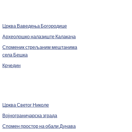
Црква Ваведења Богородице
Археолошко налазиште Калакача
Споменик стрељаним мештанима
села Бешка
Крчедин
Црква Светог Николе
Војнограничарска зграда
Спомен простор на обали Дунава