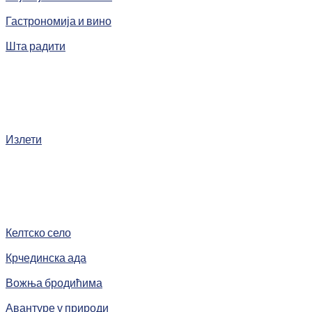
Гастрономија и вино
Шта радити
Излети
Келтско село
Крчединска ада
Вожња бродићима
Авантуре у природи