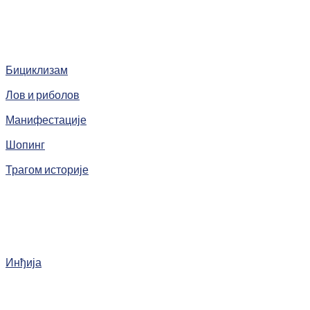
Бициклизам
Лов и риболов
Манифестације
Шопинг
Трагом историје
Инђија