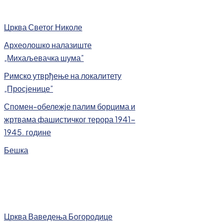
Црква Светог Николе
Археолошко налазиште
„Михаљевачка шума”
Римско утврђење на локалитету
„Просјенице”
Спомен-обележје палим борцима и
жртвама фашистичког терора 1941-
1945. године
Бешка
Црква Ваведења Богородице