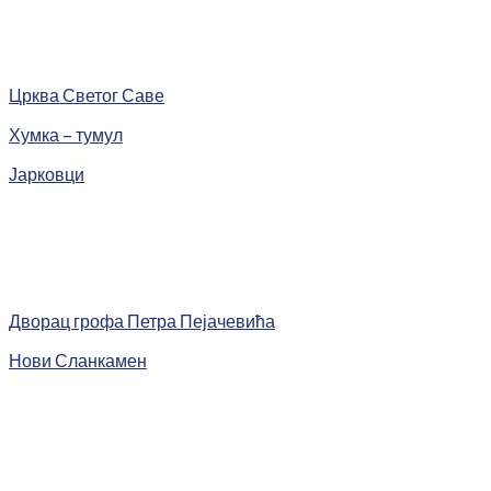
Црква Светог Саве
Хумка – тумул
Јарковци
Дворац грофа Петра Пејачевића
Нови Сланкамен