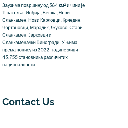
Заузима површину од 384 км² и чини је
11 насеља: Инђија, Бешка, Нови
Сланкамен, Нови Карловци, Крчедин,
Чортановци, Марадик, Љуково, Стари
Сланкамен, Јарковци и
Сланкаменачки Виногради. У њима
према попису из 2022. године живи
43.755 становника различитих
националности.
Contact Us