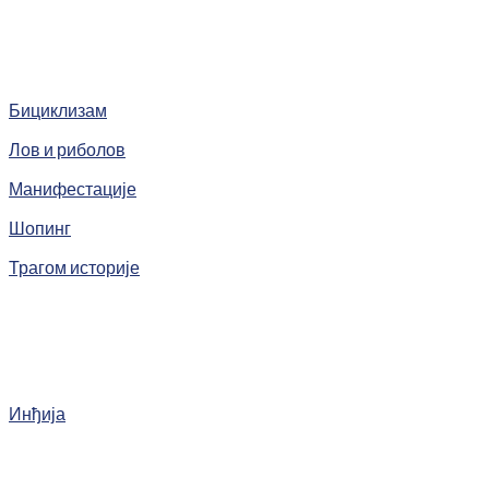
Бициклизам
Лов и риболов
Манифестације
Шопинг
Трагом историје
Инђија