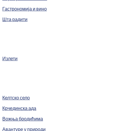
Гастрономија и вино
Шта радити
Излети
Келтско село
Крчединска ада
Вожња бродићима
Авантуре у природи