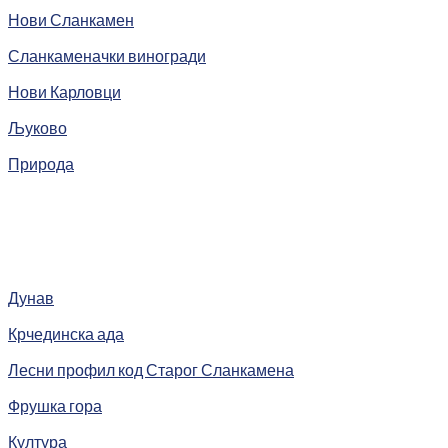
Нови Сланкамен
Сланкаменачки виногради
Нови Карловци
Љуково
Природа
Дунав
Крчединска ада
Лесни профил код Старог Сланкамена
Фрушка гора
Култура