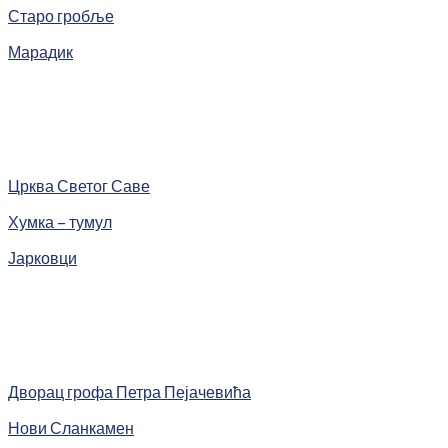
Старо гробље
Марадик
Црква Светог Саве
Хумка – тумул
Јарковци
Дворац грофа Петра Пејачевића
Нови Сланкамен