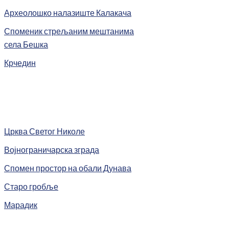
Археолошко налазиште Калакача
Споменик стрељаним мештанима
села Бешка
Крчедин
Црква Светог Николе
Војнограничарска зграда
Спомен простор на обали Дунава
Старо гробље
Марадик