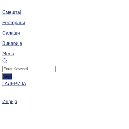
Смештај
Ресторани
Салаши
Винарије
Menu
ГАЛЕРИЈА
Инђија