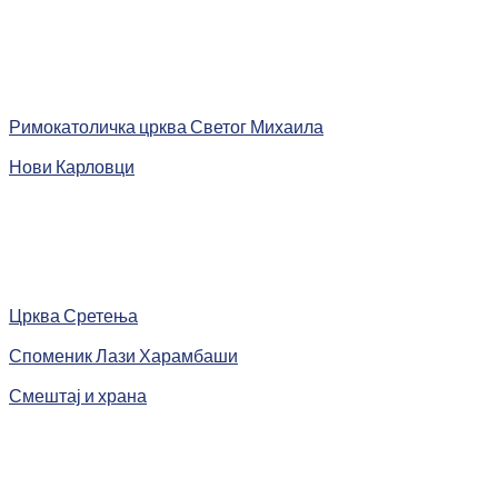
Римокатоличка црква Светог Михаила
Нови Карловци
Црква Сретења
Споменик Лази Харамбаши
Смештај и храна