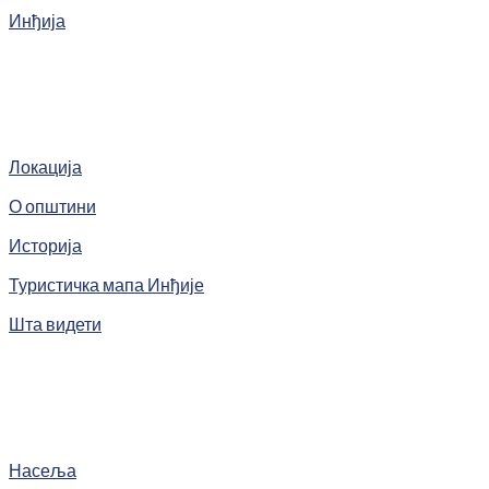
Инђија
Локација
О општини
Историја
Туристичка мапа Инђије
Шта видети
Насеља