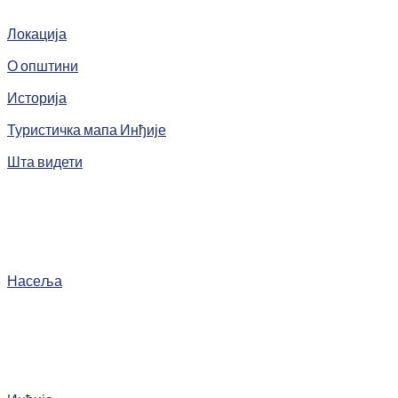
Локација
О општини
Историја
Туристичка мапа Инђије
Шта видети
Насеља