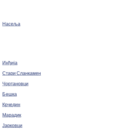
Насеља
Инђија
Стари Сланкамен
Чортановци
Бeшка
Крчедин
Марадик
Јарковци