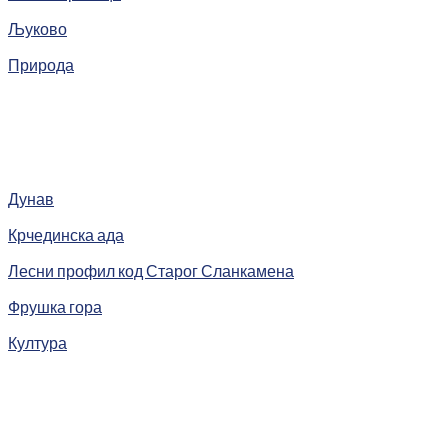
Љуково
Природа
Дунав
Крчединска ада
Лесни профил код Старог Сланкамена
Фрушка гора
Култура