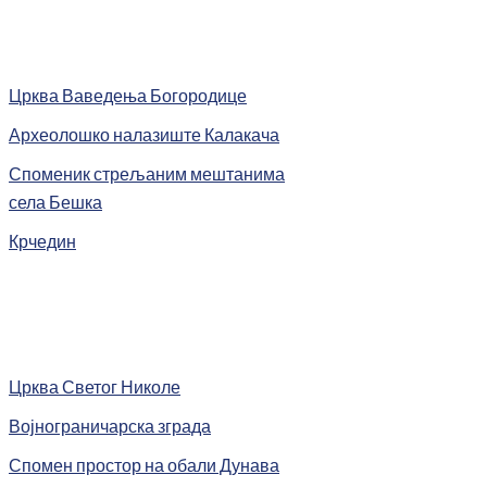
Црква Ваведења Богородице
Археолошко налазиште Калакача
Споменик стрељаним мештанима
села Бешка
Крчедин
Црква Светог Николе
Војнограничарска зграда
Спомен простор на обали Дунава