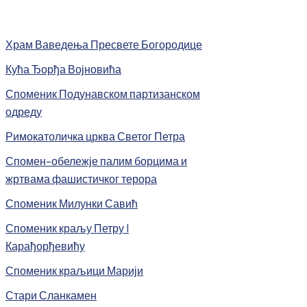
Храм Ваведења Пресвете Богородице
Кућа Ђорђа Војновића
Споменик Подунавском партизанском
одреду
Римокатоличка црква Светог Петра
Спомен-обележје палим борцима и
жртвама фашистичког терора
Споменик Милунки Савић
Споменик краљу Петру I
Карађорђевићу
Споменик краљици Марији
Стари Сланкамен