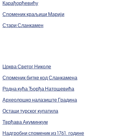
Карађорђевићу
Споменик краљици Марији
Стари Сланкамен
Црква Светог Николе
Споменик битке код Сланкамена
Родна кућа Ђорђа Натошевића
Археолошко налазиште Градина
Остаци турског купатила
Тврђава Акуминкум
Надгробни споменик из 1761. године