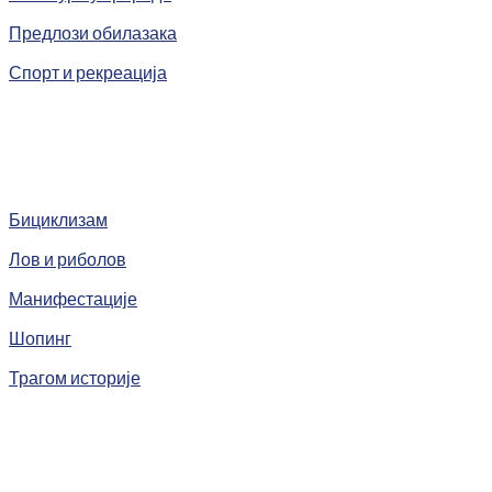
Предлози обилазака
Спорт и рекреација
Бициклизам
Лов и риболов
Манифестације
Шопинг
Трагом историје