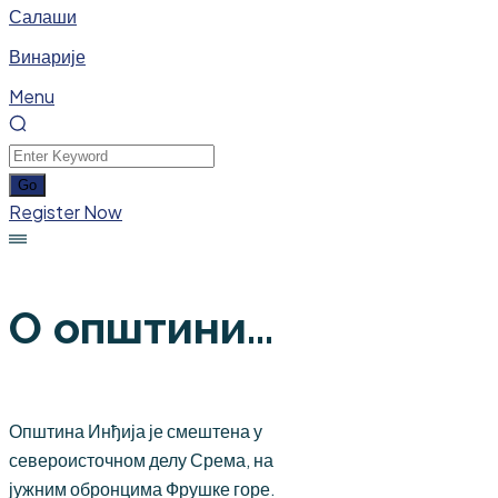
Салаши
Винарије
Menu
Register Now
О општини...
Општина Инђија је смештена у
североисточном делу Срема, на
јужним обронцима Фрушке горе.