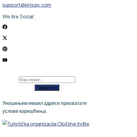
support@letsgo.com
We Are Social :
Пријави се
Уношењем емаил адресе прихватате
услове коришћења.