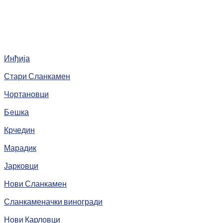
Инђија
Стари Сланкамен
Чортановци
Бeшка
Крчедин
Марадик
Јарковци
Нови Сланкамен
Сланкаменачки виногради
Нови Карловци