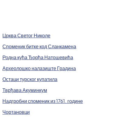
Црква Светог Николе
Споменик битке код Сланкамена
Родна кућа Ђорђа Натошевића
Археолошко налазиште Градина
Остаци турског купатила
Тврђава Акуминкум
Надгробни споменик из 1761. године
Чортановци