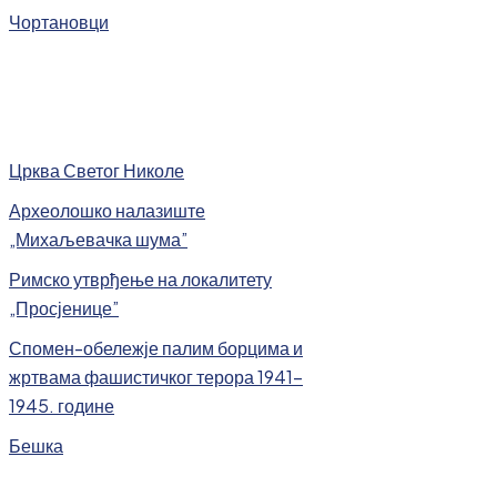
Чортановци
Црква Светог Николе
Археолошко налазиште
„Михаљевачка шума”
Римско утврђење на локалитету
„Просјенице”
Спомен-обележје палим борцима и
жртвама фашистичког терора 1941-
1945. године
Бешка