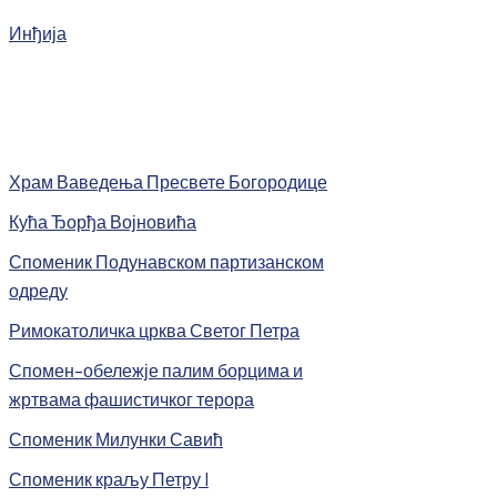
Инђија
Храм Ваведења Пресвете Богородице
Кућа Ђорђа Војновића
Споменик Подунавском партизанском
одреду
Римокатоличка црква Светог Петра
Спомен-обележје палим борцима и
жртвама фашистичког терора
Споменик Милунки Савић
Споменик краљу Петру I