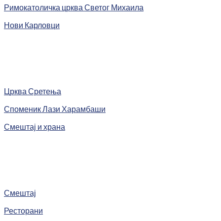
Римокатоличка црква Светог Михаила
Нови Карловци
Црква Сретења
Споменик Лази Харамбаши
Смештај и храна
Смештај
Ресторани