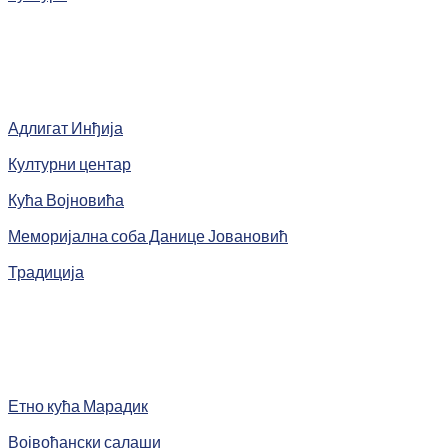
Адлигат Инђија
Културни центар
Кућа Војновића
Меморијална соба Данице Јовановић
Традиција
Етно кућа Марадик
Војвођански салаши