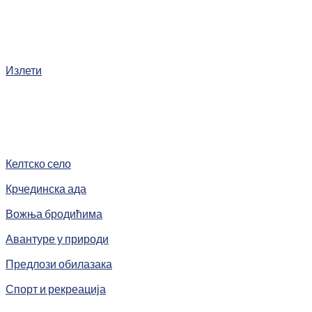
Излети
Келтско село
Крчединска ада
Вожња бродићима
Авантуре у природи
Предлози обилазака
Спорт и рекреација