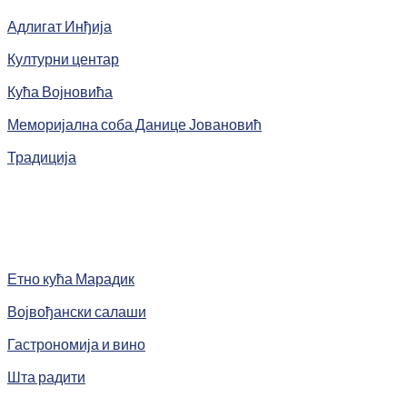
Адлигат Инђија
Културни центар
Кућа Војновића
Меморијална соба Данице Јовановић
Традиција
Етно кућа Марадик
Војвођански салаши
Гастрономија и вино
Шта радити