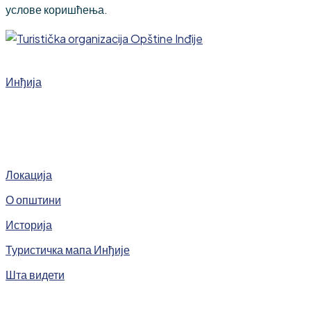
услове коришћења.
Инђија
Локација
О општини
Историја
Туристичка мапа Инђије
Шта видети