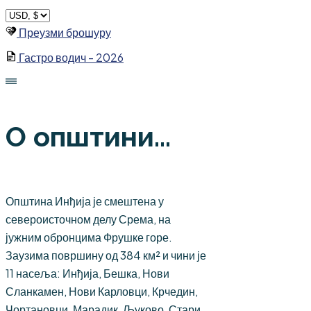
Skip
to
Преузми брошуру
content
Гастро водич - 2026
О општини...
Општина Инђија је смештена у
североисточном делу Срема, на
јужним обронцима Фрушке горе.
Заузима површину од 384 км² и чини је
11 насеља: Инђија, Бешка, Нови
Сланкамен, Нови Карловци, Крчедин,
Чортановци, Марадик, Љуково, Стари