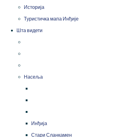
Историја
Туристичка мапа Инђије
Шта видети
Насеља
Инђија
Стари Сланкамен