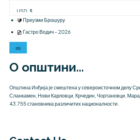
Skip
to
content
Преузми Брошуру
Гастро Водич - 2026
О општини...
Општина Инђија је смештена у североисточном делу Сре
Сланкамен, Нови Карловци, Крчедин, Чортановци, Мара
43.755 становника различитих националности.