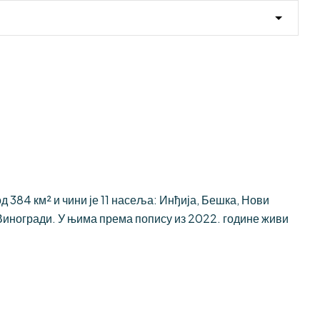
384 км² и чини је 11 насеља: Инђија, Бешка, Нови
иногради. У њима према попису из 2022. године живи