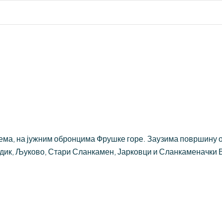
ма, на јужним обронцима Фрушке горе. Заузима површину од 
дик, Љуково, Стари Сланкамен, Јарковци и Сланкаменачки В