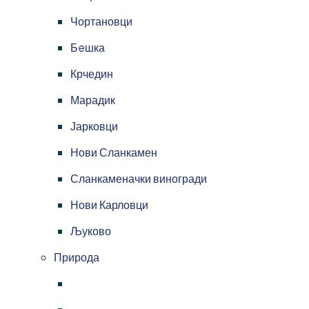
Чортановци
Бeшка
Крчедин
Марадик
Јарковци
Нови Сланкамен
Сланкаменачки виногради
Нови Карловци
Љуково
Природа