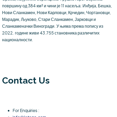
површину од 384 км² и чини је 11 насеља: Инђија, Бешка,
Нови Сланкамен, Нови Карловци, Крчедин, Чортановци,
Марадик, Љуково, Стари Сланкамен, Јарковци и
Сланкаменачки Виногради. У њима према попису из
2022. године живи 43.755 становника различитих
националности.
Contact Us
For Enquiries :