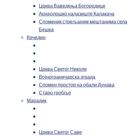
Црква Ваведења Богородице
Археолошко налазиште Калакача
Споменик стрељаним мештанима села
Бешка
Крчедин
Црква Светог Николе
Војнограничарска зграда
Спомен простор на обали Дунава
Старо гробље
Марадик
Црква Светог Саве