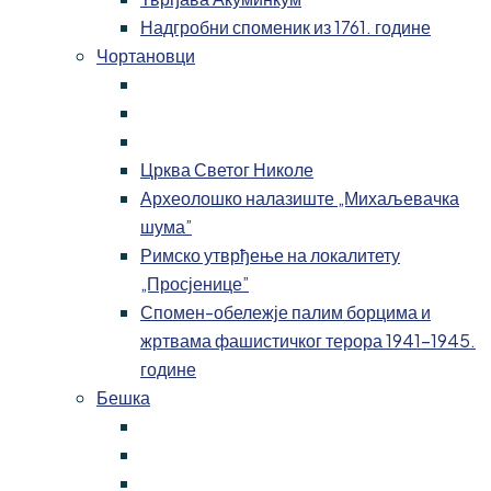
Надгробни споменик из 1761. године
Чортановци
Црква Светог Николе
Археолошко налазиште „Михаљевачка
шума”
Римско утврђење на локалитету
„Просјенице”
Спомен-обележје палим борцима и
жртвама фашистичког терора 1941-1945.
године
Бешка