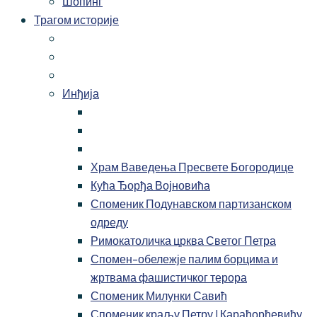
Шопинг
Трагом историје
Инђија
Храм Ваведења Пресвете Богородице
Кућа Ђорђа Војновића
Споменик Подунавском партизанском
одреду
Римокатоличка црква Светог Петра
Спомен-обележје палим борцима и
жртвама фашистичког терора
Споменик Милунки Савић
Споменик краљу Петру I Карађорђевићу