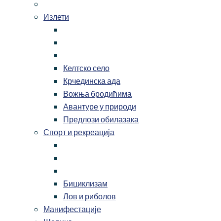
Излети
Келтско село
Крчединска ада
Вожња бродићима
Авантуре у природи
Предлози обилазака
Спорт и рекреација
Бициклизам
Лов и риболов
Манифестације