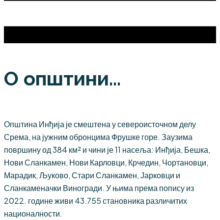
О општини...
Општина Инђија је смештена у североисточном делу
Срема, на јужним обронцима Фрушке горе. Заузима
површину од 384 км² и чини је 11 насеља: Инђија, Бешка,
Нови Сланкамен, Нови Карловци, Крчедин, Чортановци,
Марадик, Љуково, Стари Сланкамен, Јарковци и
Сланкаменачки Виногради. У њима према попису из
2022. године живи 43.755 становника различитих
националности.