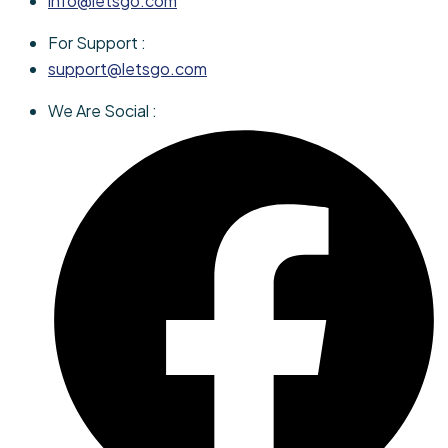
info@letsgo.com
For Support :
support@letsgo.com
We Are Social :