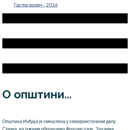
Гастро водич - 2026
О општини...
Општина Инђија је смештена у североисточном делу
Срема, на јужним обронцима Фрушке горе. Заузима