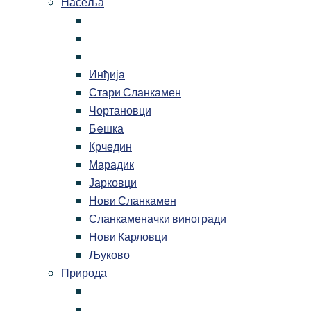
Насеља
Инђија
Стари Сланкамен
Чортановци
Бeшка
Крчедин
Марадик
Јарковци
Нови Сланкамен
Сланкаменачки виногради
Нови Карловци
Љуково
Природа