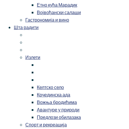
Етно кућа Марадик
Војвођански салаши
Гастрономија и вино
Шта радити
Излети
Келтско село
Крчединска ада
Вожња бродићима
Авантуре у природи
Предлози обилазака
Спорт и рекреација