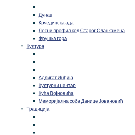
Дунав
Крчединска ада
Лесни профил код Старог Сланкамена
Фрушка гора
Култура
Адлигат Инђија
Културни центар
Кућа Војновића
Меморијална соба Данице Јовановић
Традиција