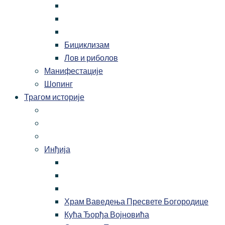
Бициклизам
Лов и риболов
Манифестације
Шопинг
Трагом историје
Инђија
Храм Ваведења Пресвете Богородице
Кућа Ђорђа Војновића