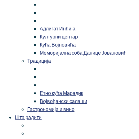
Адлигат Инђија
Културни центар
Кућа Војновића
Меморијална соба Данице Јовановић
Традиција
Етно кућа Марадик
Војвођански салаши
Гастрономија и вино
Шта радити