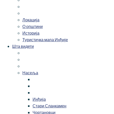
Локација
О општини
Историја
Туристичка мапа Инђије
Шта видети
Насеља
Инђија
Стари Сланкамен
Чортановци