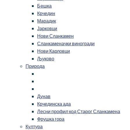
Бeшка
Крчедин
Марадик
Јарковци
Нови Сланкамен
Сланкаменачки виногради
Нови Карловци
Љуково
Природа
Дунав
Крчединска ада
Лесни профил код Старог Сланкамена
Фрушка гора
Култура