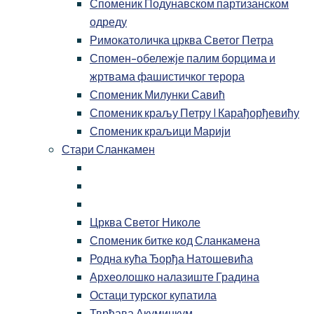
Споменик Подунавском партизанском
одреду
Римокатоличка црква Светог Петра
Спомен-обележје палим борцима и
жртвама фашистичког терора
Споменик Милунки Савић
Споменик краљу Петру I Карађорђевићу
Споменик краљици Марији
Стари Сланкамен
Црква Светог Николе
Споменик битке код Сланкамена
Родна кућа Ђорђа Натошевића
Археолошко налазиште Градина
Остаци турског купатила
Тврђава Акуминкум