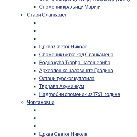
Споменик краљици Марији
Стари Сланкамен
Црква Светог Николе
Споменик битке код Сланкамена
Родна кућа Ђорђа Натошевића
Археолошко налазиште Градина
Остаци турског купатила
Тврђава Акуминкум
Надгробни споменик из 1761. године
Чортановци
Црква Светог Николе