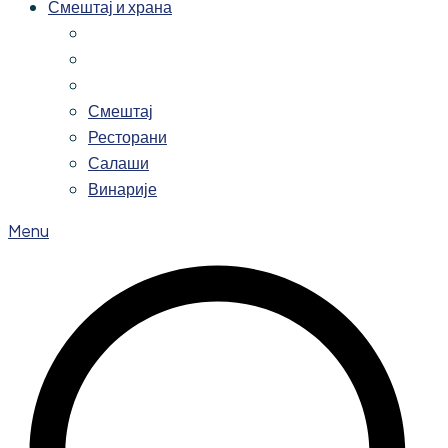
Смештај и храна
Смештај
Ресторани
Салаши
Винарије
Menu