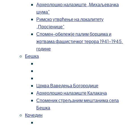
Археолошко налазиште „Михаљевачка
шума”
Римско утврђење на локалитету
„Просјенице”
Спомен-обележје палим борцима и
жртвама фашистичког терора 1941-1945.
године
Бешка
Црква Ваведења Богородице
Археолошко налазиште Калакача
Споменик стрељаним мештанима села
Бешка
Крчедин