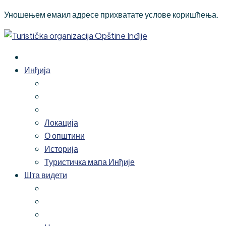
Уношењем емаил адресе прихватате услове коришћења.
Инђија
Локација
О општини
Историја
Туристичка мапа Инђије
Шта видети