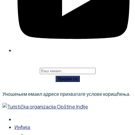
Пријави се
Уношењем емаил адресе прихватате услове коришћења.
Инђија