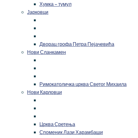
Хумка – тумул
Јарковци
Дворац грофа Петра Пејачевића
Нови Сланкамен
Римокатоличка црква Светог Михаила
Нови Карловци
Црква Сретења
Споменик Лази Харамбаши