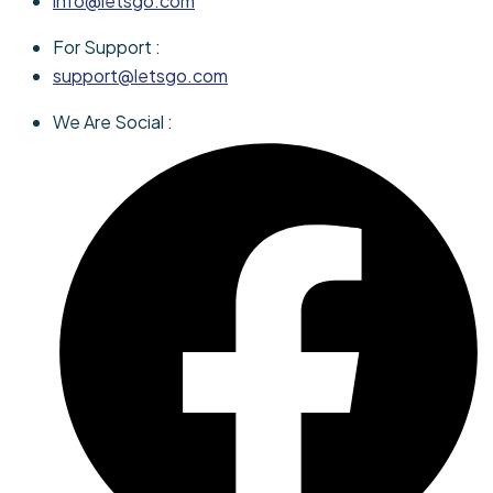
info@letsgo.com
For Support :
support@letsgo.com
We Are Social :