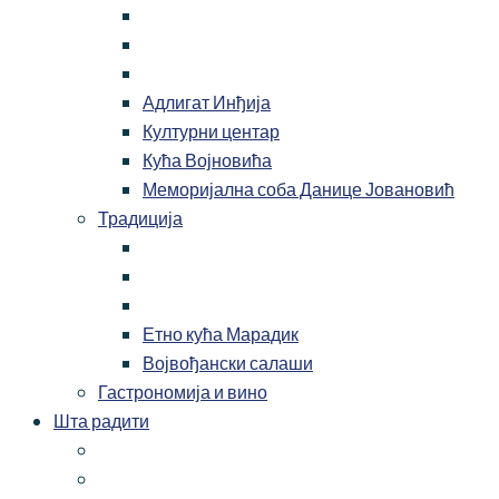
Адлигат Инђија
Културни центар
Кућа Војновића
Меморијална соба Данице Јовановић
Традиција
Етно кућа Марадик
Војвођански салаши
Гастрономија и вино
Шта радити