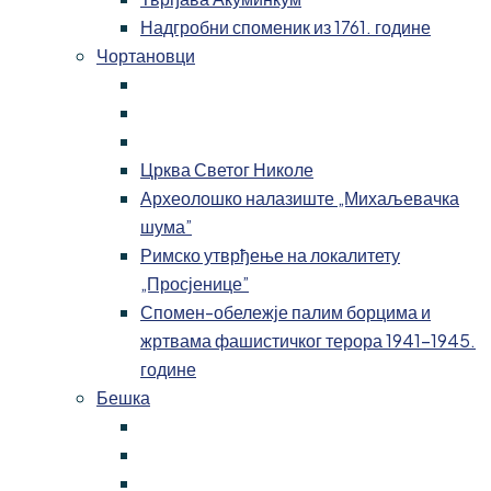
Надгробни споменик из 1761. године
Чортановци
Црква Светог Николе
Археолошко налазиште „Михаљевачка
шума”
Римско утврђење на локалитету
„Просјенице”
Спомен-обележје палим борцима и
жртвама фашистичког терора 1941-1945.
године
Бешка