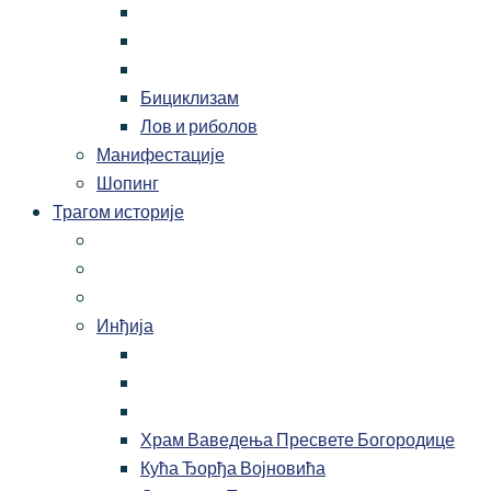
Бициклизам
Лов и риболов
Манифестације
Шопинг
Трагом историје
Инђија
Храм Ваведења Пресвете Богородице
Кућа Ђорђа Војновића