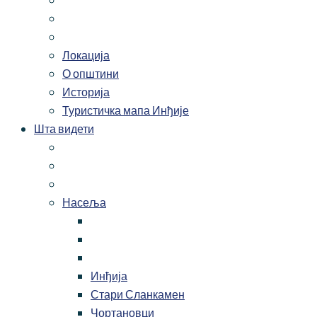
Локација
О општини
Историја
Туристичка мапа Инђије
Шта видети
Насеља
Инђија
Стари Сланкамен
Чортановци