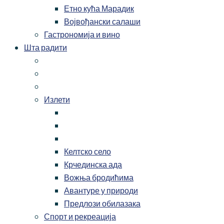
Етно кућа Марадик
Војвођански салаши
Гастрономија и вино
Шта радити
Излети
Келтско село
Крчединска ада
Вожња бродићима
Авантуре у природи
Предлози обилазака
Спорт и рекреација