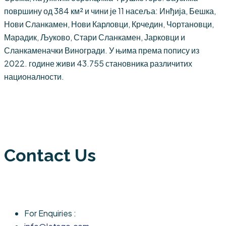
површину од 384 км² и чини је 11 насеља: Инђија, Бешка,
Нови Сланкамен, Нови Карловци, Крчедин, Чортановци,
Марадик, Љуково, Стари Сланкамен, Јарковци и
Сланкаменачки Виногради. У њима према попису из
2022. године живи 43.755 становника различитих
националности.
Contact Us
For Enquiries :