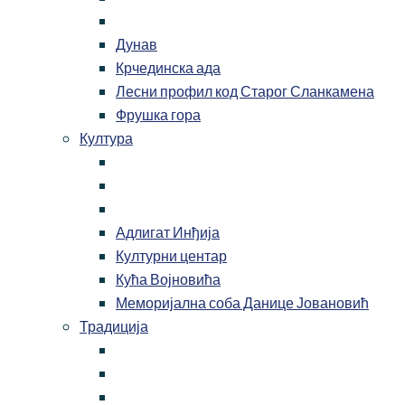
Дунав
Крчединска ада
Лесни профил код Старог Сланкамена
Фрушка гора
Култура
Адлигат Инђија
Културни центар
Кућа Војновића
Меморијална соба Данице Јовановић
Традиција