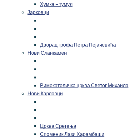
Хумка – тумул
Јарковци
Дворац грофа Петра Пејачевића
Нови Сланкамен
Римокатоличка црква Светог Михаила
Нови Карловци
Црква Сретења
Споменик Лази Харамбаши