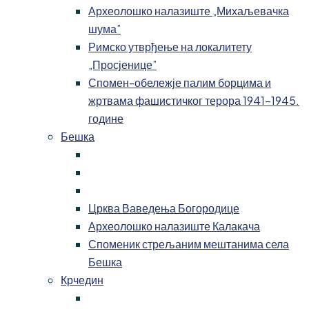
Археолошко налазиште „Михаљевачка
шума”
Римско утврђење на локалитету
„Просјенице”
Спомен-обележје палим борцима и
жртвама фашистичког терора 1941-1945.
године
Бешка
Црква Ваведења Богородице
Археолошко налазиште Калакача
Споменик стрељаним мештанима села
Бешка
Крчедин