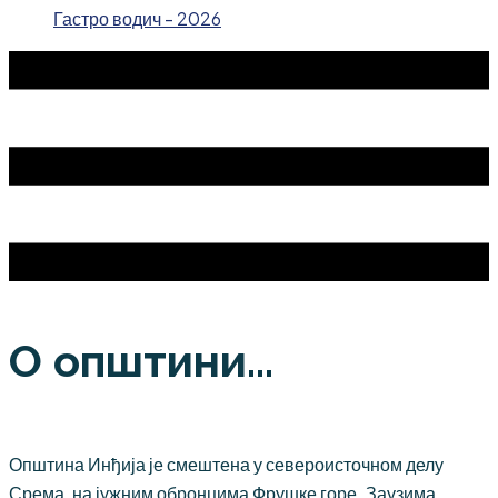
Гастро водич - 2026
О општини...
Општина Инђија је смештена у североисточном делу
Срема, на јужним обронцима Фрушке горе. Заузима