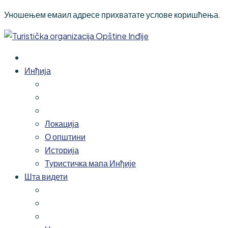
Уношењем емаил адресе прихватате услове коришћења.
Инђија
Локација
О општини
Историја
Туристичка мапа Инђије
Шта видети