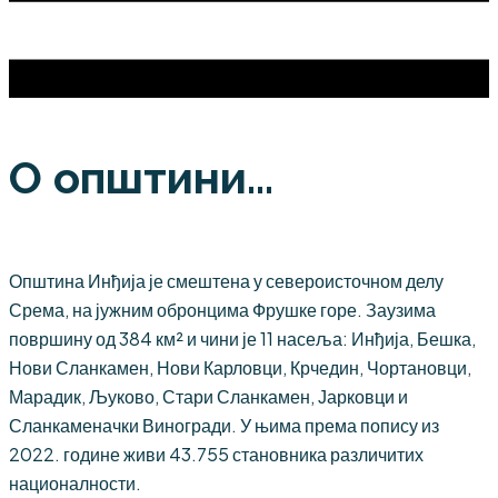
О општини...
Општина Инђија је смештена у североисточном делу
Срема, на јужним обронцима Фрушке горе. Заузима
површину од 384 км² и чини је 11 насеља: Инђија, Бешка,
Нови Сланкамен, Нови Карловци, Крчедин, Чортановци,
Марадик, Љуково, Стари Сланкамен, Јарковци и
Сланкаменачки Виногради. У њима према попису из
2022. године живи 43.755 становника различитих
националности.