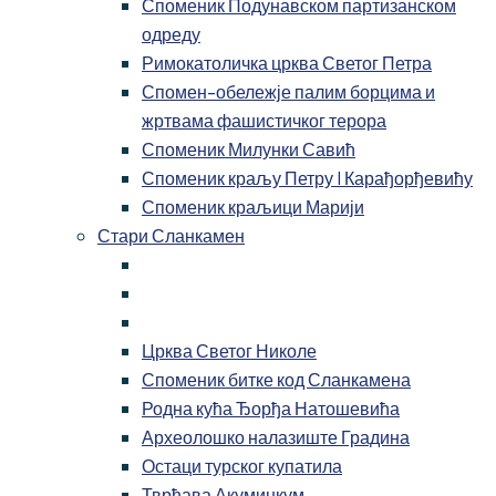
Споменик Подунавском партизанском
одреду
Римокатоличка црква Светог Петра
Спомен-обележје палим борцима и
жртвама фашистичког терора
Споменик Милунки Савић
Споменик краљу Петру I Карађорђевићу
Споменик краљици Марији
Стари Сланкамен
Црква Светог Николе
Споменик битке код Сланкамена
Родна кућа Ђорђа Натошевића
Археолошко налазиште Градина
Остаци турског купатила
Тврђава Акуминкум