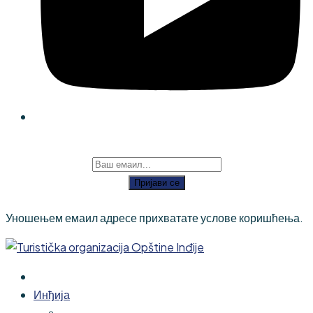
Пријави се
Уношењем емаил адресе прихватате услове коришћења.
Инђија