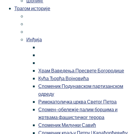
Шопинг
Трагом историје
Инђија
Храм Ваведења Пресвете Богородице
Кућа Ђорђа Војновића
Споменик Подунавском партизанском
одреду
Римокатоличка црква Светог Петра
Спомен-обележје палим борцима и
жртвама фашистичког терора
Споменик Милунки Савић
Споменик краљу Петру I Карађорђевићу