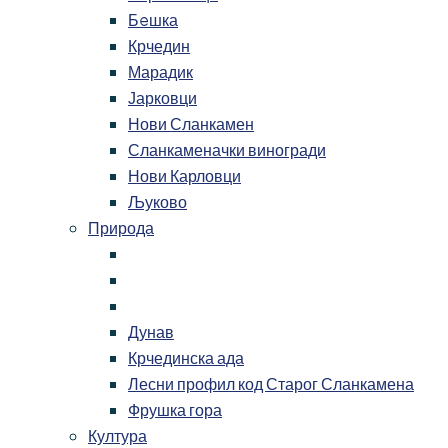
Бeшка
Крчедин
Марадик
Јарковци
Нови Сланкамен
Сланкаменачки виногради
Нови Карловци
Љуково
Природа
Дунав
Крчединска ада
Лесни профил код Старог Сланкамена
Фрушка гора
Култура