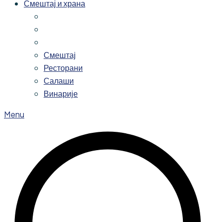
Смештај и храна
Смештај
Ресторани
Салаши
Винарије
Menu