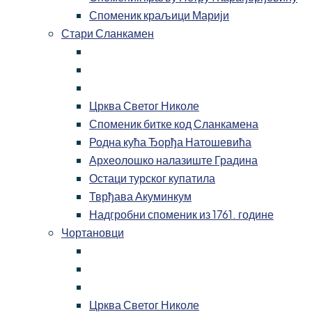
Споменик краљици Марији
Стари Сланкамен
Црква Светог Николе
Споменик битке код Сланкамена
Родна кућа Ђорђа Натошевића
Археолошко налазиште Градина
Остаци турског купатила
Тврђава Акуминкум
Надгробни споменик из 1761. године
Чортановци
Црква Светог Николе