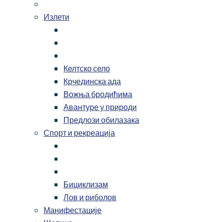
Излети
Келтско село
Крчединска ада
Вожња бродићима
Авантуре у природи
Предлози обилазака
Спорт и рекреација
Бициклизам
Лов и риболов
Манифестације