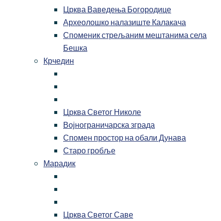
Црква Ваведења Богородице
Археолошко налазиште Калакача
Споменик стрељаним мештанима села
Бешка
Крчедин
Црква Светог Николе
Војнограничарска зграда
Спомен простор на обали Дунава
Старо гробље
Марадик
Црква Светог Саве