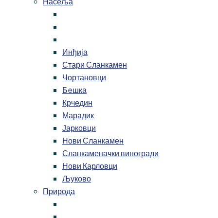
Насеља
Инђија
Стари Сланкамен
Чортановци
Бeшка
Крчедин
Марадик
Јарковци
Нови Сланкамен
Сланкаменачки виногради
Нови Карловци
Љуково
Природа