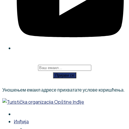
Пријави се
Уношењем емаил адресе прихватате услове коришћења.
Инђија