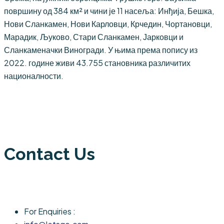
површину од 384 км² и чини је 11 насеља: Инђија, Бешка,
Нови Сланкамен, Нови Карловци, Крчедин, Чортановци,
Марадик, Љуково, Стари Сланкамен, Јарковци и
Сланкаменачки Виногради. У њима према попису из
2022. године живи 43.755 становника различитих
националности.
Contact Us
For Enquiries :