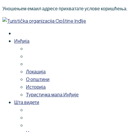
Уношењем емаил адресе прихватате услове коришћења.
Инђија
Локација
О општини
Историја
Туристичка мапа Инђије
Шта видети