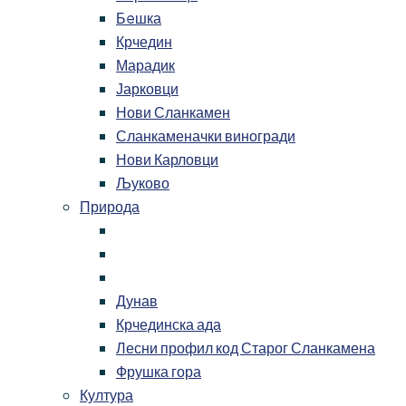
Бeшка
Крчедин
Марадик
Јарковци
Нови Сланкамен
Сланкаменачки виногради
Нови Карловци
Љуково
Природа
Дунав
Крчединска ада
Лесни профил код Старог Сланкамена
Фрушка гора
Култура