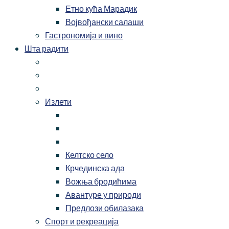
Етно кућа Марадик
Војвођански салаши
Гастрономија и вино
Шта радити
Излети
Келтско село
Крчединска ада
Вожња бродићима
Авантуре у природи
Предлози обилазака
Спорт и рекреација