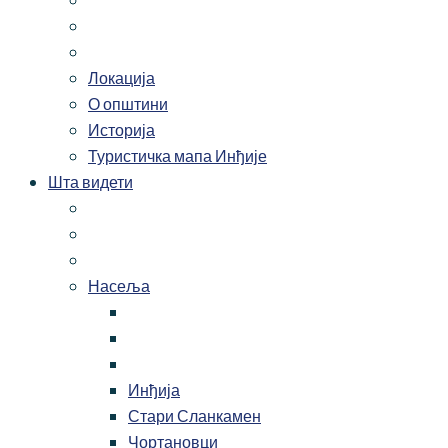
Локација
О општини
Историја
Туристичка мапа Инђије
Шта видети
Насеља
Инђија
Стари Сланкамен
Чортановци