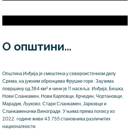
О општини...
Општина Инђија је смештена у североисточном делу
Срема, на јужним обронцима Фрушке горе. Заузима
површину од 384 км² и чини је 11 насеља: Инђија, Бешка,
Нови Сланкамен, Нови Карловци, Крчедин, Чортановци,
Марадик, Љуково, Стари Сланкамен, Јарковци и
Сланкаменачки Виногради. У њима према попису из
2022. године живи 43.755 становника различитих
националности.