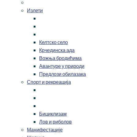
Излети
Келтско село
Крчединска ада
Вожња бродићима
Авантуре у природи
Предлози обилазака
Спорт и рекреација
Бициклизам
Лов и риболов
Манифестације