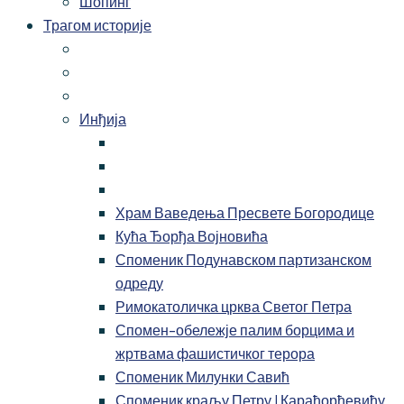
Шопинг
Трагом историје
Инђија
Храм Ваведења Пресвете Богородице
Кућа Ђорђа Војновића
Споменик Подунавском партизанском
одреду
Римокатоличка црква Светог Петра
Спомен-обележје палим борцима и
жртвама фашистичког терора
Споменик Милунки Савић
Споменик краљу Петру I Карађорђевићу