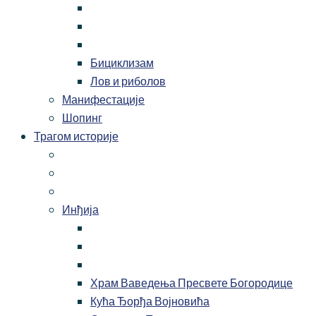
Бициклизам
Лов и риболов
Манифестације
Шопинг
Трагом историје
Инђија
Храм Ваведења Пресвете Богородице
Кућа Ђорђа Војновића