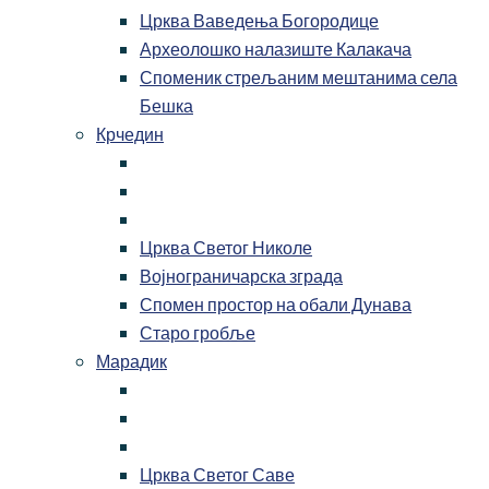
Црква Ваведења Богородице
Археолошко налазиште Калакача
Споменик стрељаним мештанима села
Бешка
Крчедин
Црква Светог Николе
Војнограничарска зграда
Спомен простор на обали Дунава
Старо гробље
Марадик
Црква Светог Саве