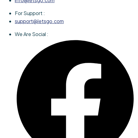
info@letsgo.com
For Support :
support@letsgo.com
We Are Social :