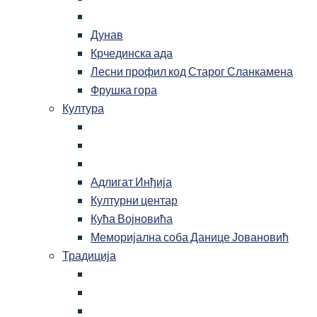
Дунав
Крчединска ада
Лесни профил код Старог Сланкамена
Фрушка гора
Култура
Адлигат Инђија
Културни центар
Кућа Војновића
Меморијална соба Данице Јовановић
Традиција