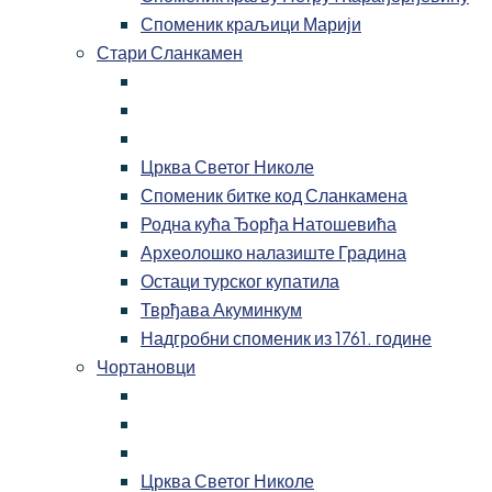
Споменик краљици Марији
Стари Сланкамен
Црква Светог Николе
Споменик битке код Сланкамена
Родна кућа Ђорђа Натошевића
Археолошко налазиште Градина
Остаци турског купатила
Тврђава Акуминкум
Надгробни споменик из 1761. године
Чортановци
Црква Светог Николе