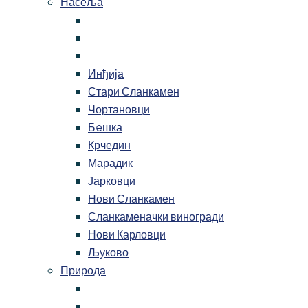
Насеља
Инђија
Стари Сланкамен
Чортановци
Бeшка
Крчедин
Марадик
Јарковци
Нови Сланкамен
Сланкаменачки виногради
Нови Карловци
Љуково
Природа