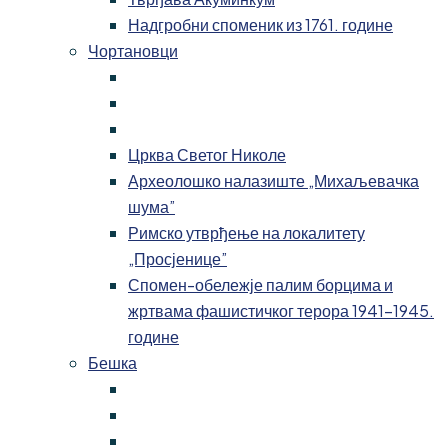
Надгробни споменик из 1761. године
Чортановци
Црква Светог Николе
Археолошко налазиште „Михаљевачка
шума”
Римско утврђење на локалитету
„Просјенице”
Спомен-обележје палим борцима и
жртвама фашистичког терора 1941-1945.
године
Бешка