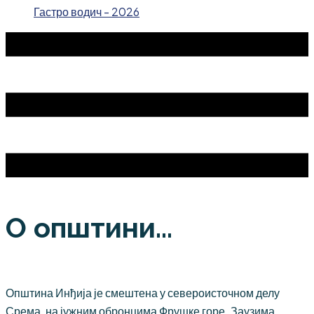
Гастро водич - 2026
О општини...
Општина Инђија је смештена у североисточном делу
Срема, на јужним обронцима Фрушке горе. Заузима