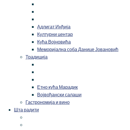
Адлигат Инђија
Културни центар
Кућа Војновића
Меморијална соба Данице Јовановић
Традиција
Етно кућа Марадик
Војвођански салаши
Гастрономија и вино
Шта радити