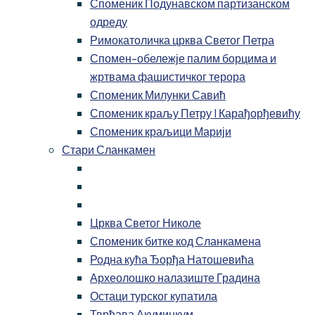
Споменик Подунавском партизанском
одреду
Римокатоличка црква Светог Петра
Спомен-обележје палим борцима и
жртвама фашистичког терора
Споменик Милунки Савић
Споменик краљу Петру I Карађорђевићу
Споменик краљици Марији
Стари Сланкамен
Црква Светог Николе
Споменик битке код Сланкамена
Родна кућа Ђорђа Натошевића
Археолошко налазиште Градина
Остаци турског купатила
Тврђава Акуминкум