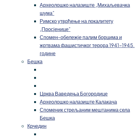
Археолошко налазиште „Михаљевачка
шума”
Римско утврђење на локалитету
„Просјенице”
Спомен-обележје палим борцима и
жртвама фашистичког терора 1941-1945.
године
Бешка
Црква Ваведења Богородице
Археолошко налазиште Калакача
Споменик стрељаним мештанима села
Бешка
Крчедин