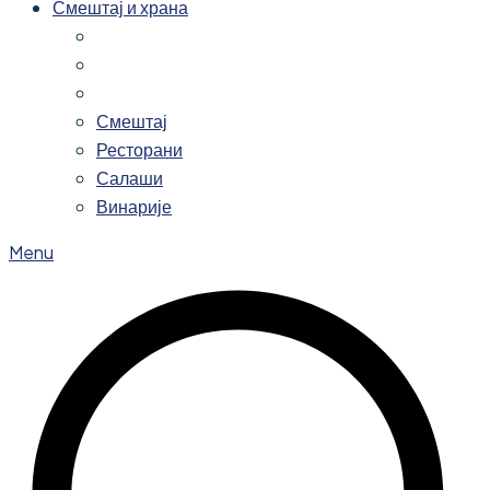
Смештај и храна
Смештај
Ресторани
Салаши
Винарије
Menu