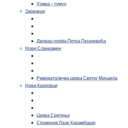
Хумка – тумул
Јарковци
Дворац грофа Петра Пејачевића
Нови Сланкамен
Римокатоличка црква Светог Михаила
Нови Карловци
Црква Сретења
Споменик Лази Харамбаши