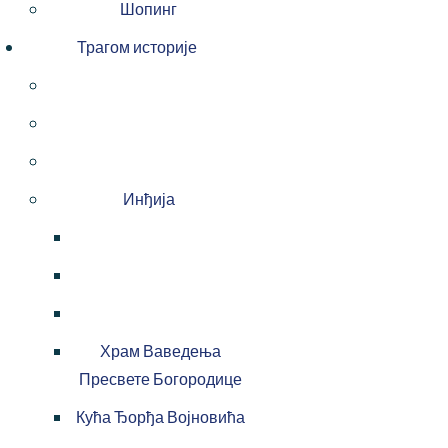
Шопинг
Трагом историје
Инђија
Храм Ваведења
Пресвете Богородице
Кућа Ђорђа Војновића