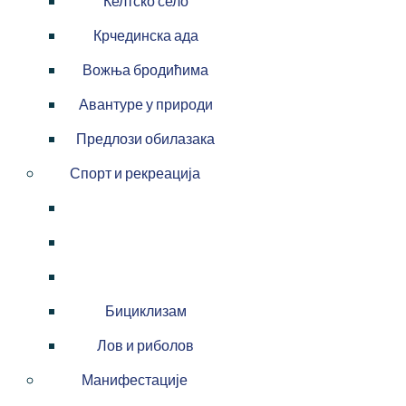
Келтско село
Крчединска ада
Вожња бродићима
Авантуре у природи
Предлози обилазака
Спорт и рекреација
Бициклизам
Лов и риболов
Манифестације