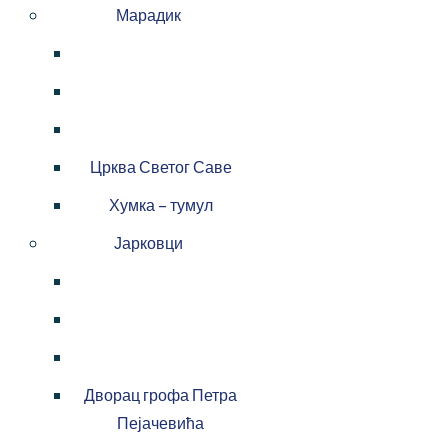
Марадик
Црква Светог Саве
Хумка – тумул
Јарковци
Дворац грофа Петра
Пејачевића