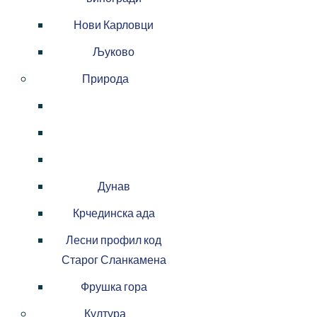
Нови Карловци
Љуково
Природа
Дунав
Крчединска ада
Лесни профил код
Старог Сланкамена
Фрушка гора
Култура