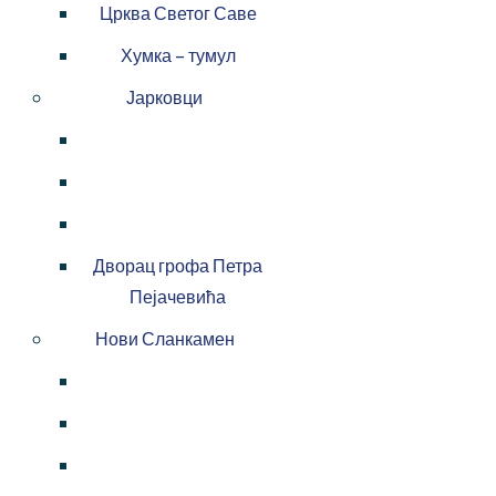
Црква Светог Саве
Хумка – тумул
Јарковци
Дворац грофа Петра
Пејачевића
Нови Сланкамен