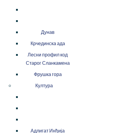
Дунав
Крчединска ада
Лесни профил код
Старог Сланкамена
Фрушка гора
Култура
Адлигат Инђија