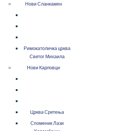
Нови Сланкамен
Римокатоличка црква
Светог Михаила
Нови Карловци
Црква Сретења
Споменик Лази