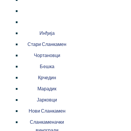
Инђија
Стари Сланкамен
Чортановци
Бeшка
Крчедин
Марадик
Јарковци
Нови Сланкамен
Сланкаменачки
виногради