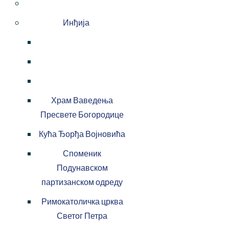
Инђија
Храм Ваведења
Пресвете Богородице
Кућа Ђорђа Војновића
Споменик
Подунавском
партизанском одреду
Римокатоличка црква
Светог Петра