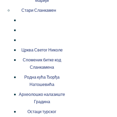
Марији
Стари Сланкамен
Црква Светог Николе
Споменик битке код
Сланкамена
Родна кућа Ђорђа
Натошевића
Археолошко налазиште
Градина
Остаци турског