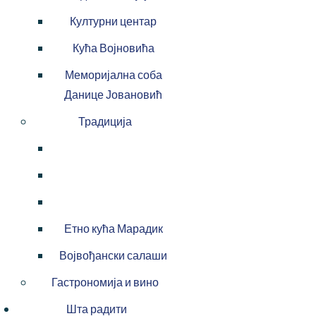
Културни центар
Кућа Војновића
Меморијална соба
Данице Јовановић
Традиција
Етно кућа Марадик
Војвођански салаши
Гастрономија и вино
Шта радити