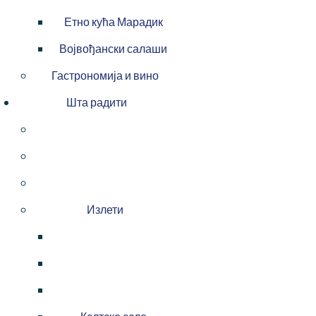
Етно кућа Марадик
Војвођански салаши
Гастрономија и вино
Шта радити
Излети