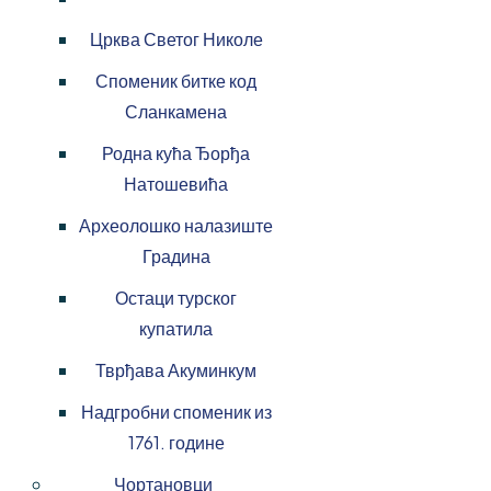
Црква Светог Николе
Споменик битке код
Сланкамена
Родна кућа Ђорђа
Натошевића
Археолошко налазиште
Градина
Остаци турског
купатила
Тврђава Акуминкум
Надгробни споменик из
1761. године
Чортановци