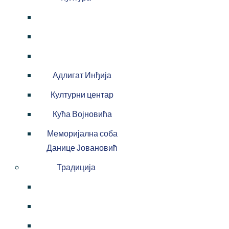
Адлигат Инђија
Културни центар
Кућа Војновића
Меморијална соба
Данице Јовановић
Традиција