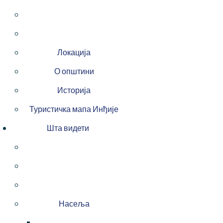
Локација
О општини
Историја
Туристичка мапа Инђије
Шта видети
Насеља