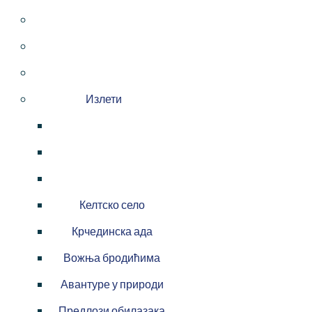
Излети
Келтско село
Крчединска ада
Вожња бродићима
Авантуре у природи
Предлози обилазака