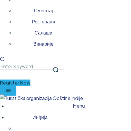
Смештај
Ресторани
Салаши
Винарије
Register Now
Menu
Инђија