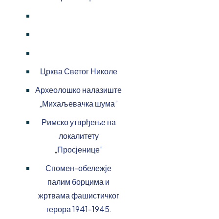
Црква Светог Николе
Археолошко налазиште
„Михаљевачка шума”
Римско утврђење на
локалитету
„Просјенице”
Спомен-обележје
палим борцима и
жртвама фашистичког
терора 1941-1945.