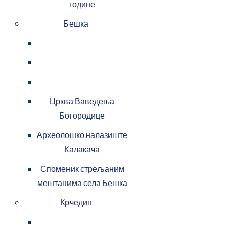
године
Бешка
Црква Ваведења
Богородице
Археолошко налазиште
Калакача
Споменик стрељаним
мештанима села Бешка
Крчедин