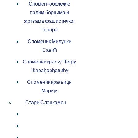
Спомен-обележје
палим борцима и
жртвама фашистичког
терора
Споменик Милунки
Савић
Споменик краљу Петру
I Карађорђевићу
Споменик краљици
Марији
Стари Сланкамен