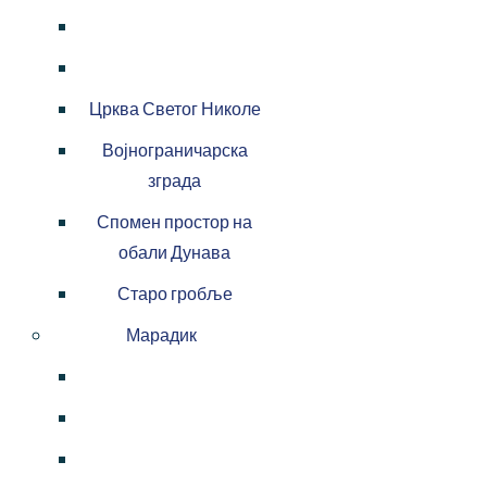
Црква Светог Николе
Војнограничарска
зграда
Спомен простор на
обали Дунава
Старо гробље
Марадик