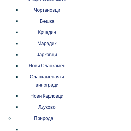
Чортановци
Бeшка
Крчедин
Марадик
Јарковци
Нови Сланкамен
Сланкаменачки
виногради
Нови Карловци
Љуково
Природа