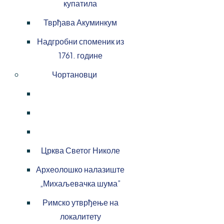
купатила
Тврђава Акуминкум
Надгробни споменик из
1761. године
Чортановци
Црква Светог Николе
Археолошко налазиште
„Михаљевачка шума”
Римско утврђење на
локалитету