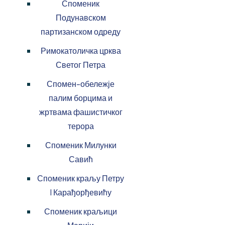
Споменик
Подунавском
партизанском одреду
Римокатоличка црква
Светог Петра
Спомен-обележје
палим борцима и
жртвама фашистичког
терора
Споменик Милунки
Савић
Споменик краљу Петру
I Карађорђевићу
Споменик краљици