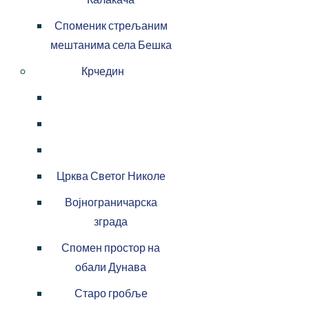
Споменик стрељаним
мештанима села Бешка
Крчедин
Црква Светог Николе
Војнограничарска
зграда
Спомен простор на
обали Дунава
Старо гробље