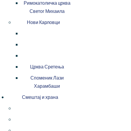
Римокатоличка црква
Светог Михаила
Нови Карловци
Црква Сретења
Споменик Лази
Харамбаши
Смештај и храна