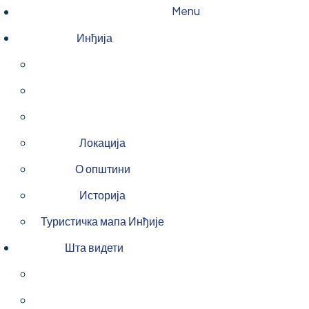
Menu
Инђија
Локација
О општини
Историја
Туристичка мапа Инђије
Шта видети