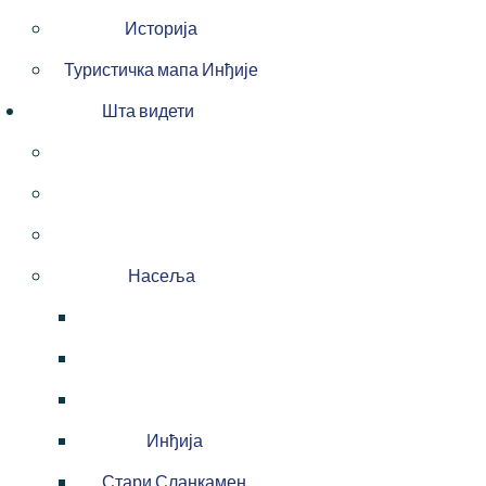
Историја
Туристичка мапа Инђије
Шта видети
Насеља
Инђија
Стари Сланкамен