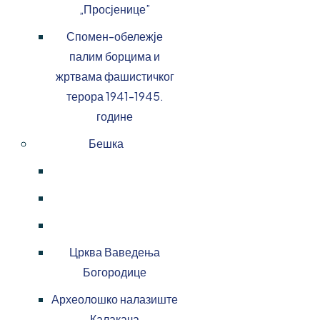
„Просјенице”
Спомен-обележје
палим борцима и
жртвама фашистичког
терора 1941-1945.
године
Бешка
Црква Ваведења
Богородице
Археолошко налазиште
Калакача